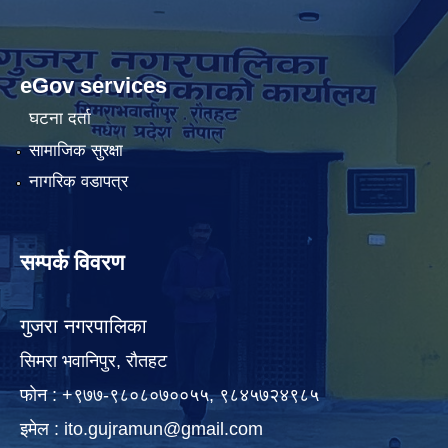
eGov services
घटना दर्ता
सामाजिक सुरक्षा
नागरिक वडापत्र
सम्पर्क विवरण
गुजरा नगरपालिका
सिमरा भवानिपुर, राैतहट
फाेन : +९७७-९८०८०७००५५, ९८४५७२४९८५
इमेल :
ito.gujramun@gmail.com