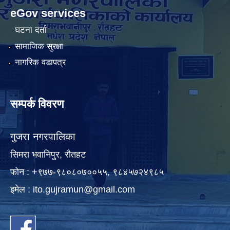
eGov services
घटना दर्ता
सामाजिक सुरक्षा
नागरिक वडापत्र
सम्पर्क विवरण
गुजरा नगरपालिका
सिमरा भवानिपुर, राैतहट
फाेन : +९७७-९८०८०७००५५, ९८४५७२४९८५
इमेल :
ito.gujramun@gmail.com