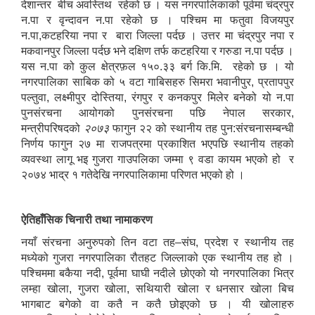
देशान्तर बीच अवस्तिथ रहेको छ । यस नगरपालिकाको पूर्वमा चंद्रपुर
न.पा र वृन्दावन न.पा रहेको छ । पश्चिम मा फतुवा विजयपुर
न.पा,कटहरिया नपा र बारा जिल्ला पर्दछ । उत्तर मा चंद्रपुर नपा र
मकवानपुर जिल्ला पर्दछ भने दक्षिण तर्फ कटहरिया र गरुडा न.पा पर्दछ ।
यस न.पा को कुल क्षेत्रफ़ल १५०.३३ बर्ग कि.मि. रहेको छ । यो
नगरपालिका साबिक को ५ वटा गाबिसहरु सिमरा भवानीपुर, प्रतापपुर
पल्तुवा, लक्ष्मीपुर दोस्तिया, रंगपुर‌ र कनकपुर मिलेर बनेको यो न.पा
पुनसंरचना आयोगको पुनसंरचना पछि नेपाल सरकार,
मन्त्रीपरिषदको
२०७३
फागुन २२ को स्थानीय तह पुन:संरचनासम्बन्धी
निर्णय फागुन २७ मा राजपत्रमा प्रकाशित भएपछि स्थानीय तहको
व्यवस्था लागू भइ गुजरा गाउपलिका जम्मा ९ वडा कायम भएको हो र
२०७४ भाद्र १ गतेदेखि नगरपालिकामा परिणत भएको हो ।
ऐतिहाँसिक चिनारी तथा नामाकरण
नयाँ संरचना अनुरुपको तिन वटा तह–संघ, प्रदेश र स्थानीय तह
मध्येको गुजरा नगरपालिका रौतहट जिल्लाको एक स्थानीय तह हो ।
पश्चिममा बकैया नदी, पूर्वमा घाघी नदीले छोएको यो नगरपालिका भित्र
लम्हा खोला, गुजरा खोला, सथियारी खोला र धनसार खोला बिच
भागबाट बगेको वा कतै न कतै छोइएको छ । यी खोलाहरु