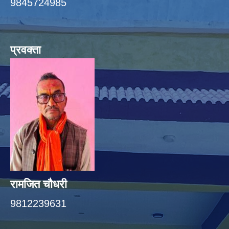
9845724985
प्रवक्ता
रामजित चौधरी
9812239631