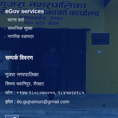
eGov services
घटना दर्ता
सामाजिक सुरक्षा
नागरिक वडापत्र
सम्पर्क विवरण
गुजरा नगरपालिका
सिमरा भवानिपुर, राैतहट
फाेन : +९७७-९८०८०७००५५, ९८४५७२४९८५
इमेल :
ito.gujramun@gmail.com