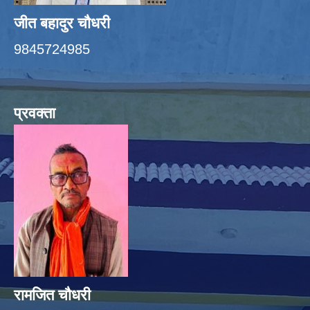
जीत बहादुर चाैधरी
9845724985
प्रवक्ता
रामजित चौधरी