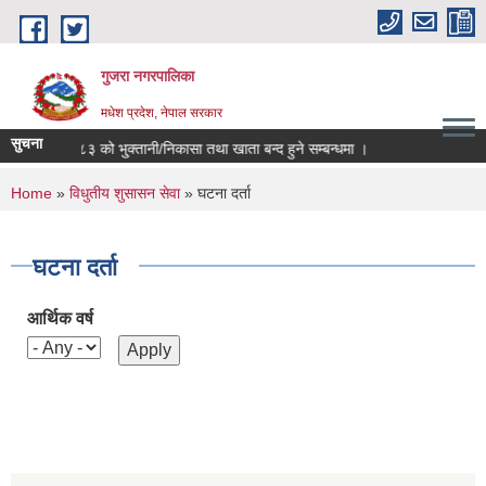
Skip to main content
गुजरा नगरपालिका
मधेश प्रदेश, नेपाल सरकार
सुचना
.व ०८२/८३ को भु्क्तानी/निकासा तथा खाता बन्द हुने सम्बन्धमा ।
You are here
Home
»
विधुतीय शुसासन सेवा
» घटना दर्ता
घटना दर्ता
आर्थिक वर्ष