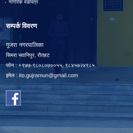
नागरिक वडापत्र
सम्पर्क विवरण
गुजरा नगरपालिका
सिमरा भवानिपुर, राैतहट
फाेन : +९७७-९८०८०७००५५, ९८४५७२४९८५
इमेल :
ito.gujramun@gmail.com