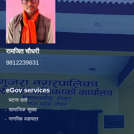
रामजित चौधरी
9812239631
eGov services
घटना दर्ता
सामाजिक सुरक्षा
नागरिक वडापत्र