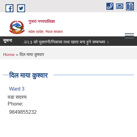
Skip to main content
गुजरा नगरपालिका
मधेश प्रदेश, नेपाल सरकार
सुचना
आ.व ०८२/८३ को भु्क्तानी/निकासा तथा खाता बन्द हुने सम्बन्धमा ।
You are here
Home
» दिल माया कुश्वार
दिल माया कुश्वार
Ward 3
वडा सदस्य
Phone:
9849855232