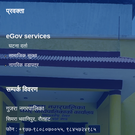
प्रवक्ता
eGov services
घटना दर्ता
सामाजिक सुरक्षा
नागरिक वडापत्र
सम्पर्क विवरण
गुजरा नगरपालिका
सिमरा भवानिपुर, राैतहट
फाेन : +९७७-९८०८०७००५५, ९८४५७२४९८५