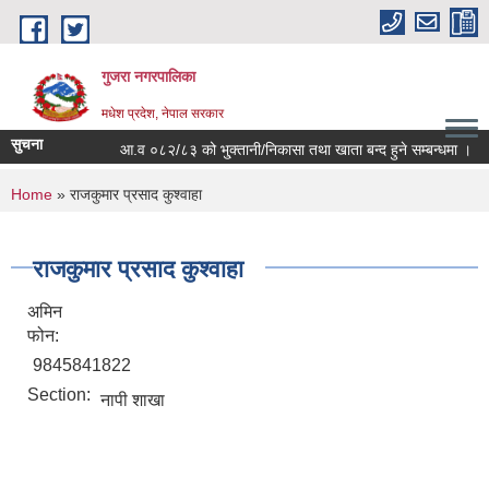
Skip to main content
गुजरा नगरपालिका
मधेश प्रदेश, नेपाल सरकार
सुचना
आ.व ०८२/८३ को भु्क्तानी/निकासा तथा खाता बन्द हुने सम्बन्धमा ।
You are here
Home
» राजकुमार प्रसाद कुश्वाहा
राजकुमार प्रसाद कुश्वाहा
अमिन
फोन:
9845841822
Section:
नापी शाखा