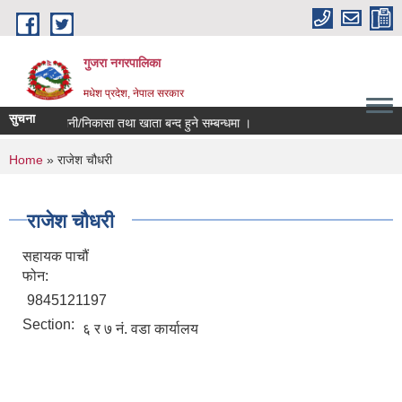
Skip to main content
गुजरा नगरपालिका
मधेश प्रदेश, नेपाल सरकार
सुचना
 को भु्क्तानी/निकासा तथा खाता बन्द हुने सम्बन्धमा ।
You are here
Home
» राजेश चौधरी
राजेश चौधरी
सहायक पाचौं
फोन:
9845121197
Section:
६ र ७ नं. वडा कार्यालय