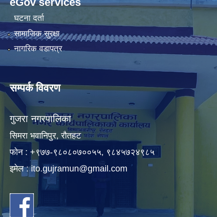
eGov services
घटना दर्ता
सामाजिक सुरक्षा
नागरिक वडापत्र
सम्पर्क विवरण
गुजरा नगरपालिका
सिमरा भवानिपुर, राैतहट
फाेन : +९७७-९८०८०७००५५, ९८४५७२४९८५
इमेल :
ito.gujramun@gmail.com