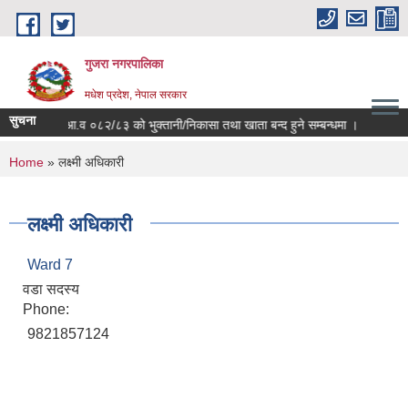
Skip to main content
गुजरा नगरपालिका
मधेश प्रदेश, नेपाल सरकार
सुचना
आ.व ०८२/८३ को भु्क्तानी/निकासा तथा खाता बन्द हुने सम्बन्धमा ।
You are here
Home
» लक्ष्मी अधिकारी
लक्ष्मी अधिकारी
Ward 7
वडा सदस्य
Phone:
9821857124