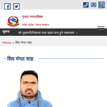
Skip to main content
गुजरा नगरपालिका
मधेश प्रदेश, नेपाल सरकार
सुचना
 ०८२/८३ को भु्क्तानी/निकासा तथा खाता बन्द हुने सम्बन्धमा ।
You are here
Home
» शिव मंगल साह
शिव मंगल साह