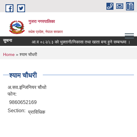
Skip to main content
गुजरा नगरपालिका
मधेश प्रदेश, नेपाल सरकार
सुचना
आ.व ०८२/८३ को भु्क्तानी/निकासा तथा खाता बन्द हुने सम्बन्धमा ।
You are here
Home
» श्याम चौधरी
श्याम चौधरी
अ.सव.इन्जिनियर चौथो
फोन:
9860652169
Section:
प्राविधिक