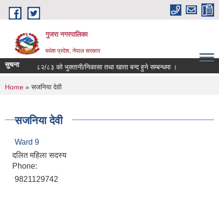
Skip to main content
गुजरा नगरपालिका
मधेश प्रदेश, नेपाल सरकार
सुचना
आ.व ०८२/८३ को भु्क्तानी/निकासा तथा खाता बन्द हुने सम्बन्धमा ।
You are here
Home
» सजनिया देवी
सजनिया देवी
Ward 9
दलित महिला सदस्य
Phone:
9821129742