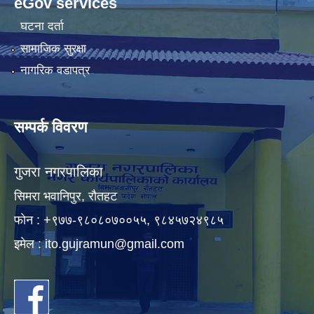
eGov services
घटना दर्ता
सामाजिक सुरक्षा
नागरिक वडापत्र
सम्पर्क विवरण
गुजरा नगरपालिका
सिमरा भवानिपुर, राैतहट
फाेन : +९७७-९८०८०७००५५, ९८४५७२४९८५
इमेल :
ito.gujramun@gmail.com