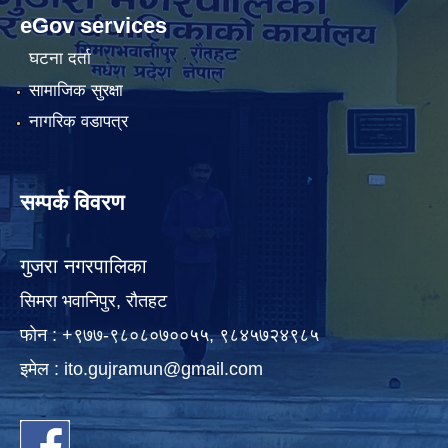
eGov services
घटना दर्ता
सामाजिक सुरक्षा
नागरिक वडापत्र
सम्पर्क विवरण
गुजरा नगरपालिका
सिमरा भवानिपुर, राैतहट
फाेन : +९७७-९८०८०७००५५, ९८४५७२४९८५
इमेल :
ito.gujramun@gmail.com