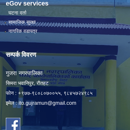
eGov services
घटना दर्ता
सामाजिक सुरक्षा
नागरिक वडापत्र
सम्पर्क विवरण
गुजरा नगरपालिका
सिमरा भवानिपुर, राैतहट
फाेन : +९७७-९८०८०७००५५, ९८४५७२४९८५
इमेल :
ito.gujramun@gmail.com