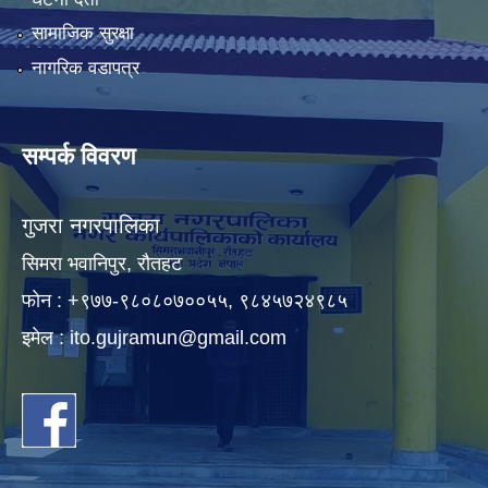
सामाजिक सुरक्षा
नागरिक वडापत्र
सम्पर्क विवरण
गुजरा नगरपालिका
सिमरा भवानिपुर, राैतहट
फाेन : +९७७-९८०८०७००५५, ९८४५७२४९८५
इमेल :
ito.gujramun@gmail.com