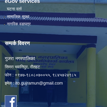
eGov services
घटना दर्ता
सामाजिक सुरक्षा
नागरिक वडापत्र
सम्पर्क विवरण
गुजरा नगरपालिका
सिमरा भवानिपुर, राैतहट
फाेन : +९७७-९८०८०७००५५, ९८४५७२४९८५
इमेल :
ito.gujramun@gmail.com