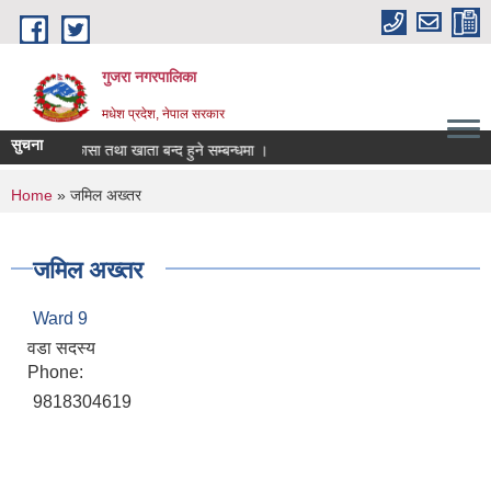
Skip to main content
गुजरा नगरपालिका
मधेश प्रदेश, नेपाल सरकार
सुचना
क्तानी/निकासा तथा खाता बन्द हुने सम्बन्धमा ।
You are here
Home
» जमिल अख्तर
जमिल अख्तर
Ward 9
वडा सदस्य
Phone:
9818304619