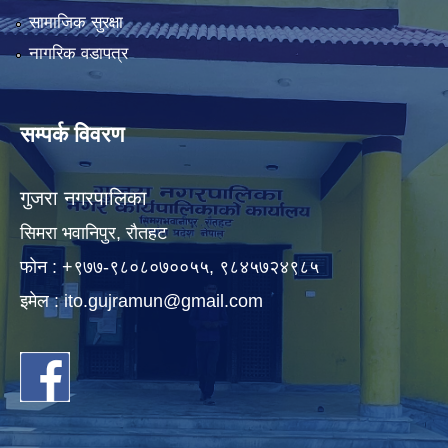
सामाजिक सुरक्षा
नागरिक वडापत्र
सम्पर्क विवरण
गुजरा नगरपालिका
सिमरा भवानिपुर, राैतहट
फाेन : +९७७-९८०८०७००५५, ९८४५७२४९८५
इमेल :
ito.gujramun@gmail.com