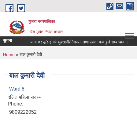
Skip to main content
गुजरा नगरपालिका
मधेश प्रदेश, नेपाल सरकार
सुचना
आ.व ०८२/८३ को भु्क्तानी/निकासा तथा खाता बन्द हुने सम्बन्धमा ।
You are here
Home
» बाल कुमारी देवी
बाल कुमारी देवी
Ward 8
दलित महिला सदस्य
Phone:
9809222052