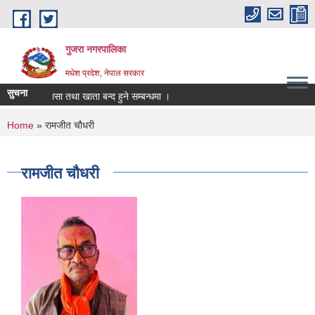
Skip to main content
गुजरा नगरपालिका
मधेश प्रदेश, नेपाल सरकार
सुचना
्तानी/निकासा तथा खाता बन्द हुने सम्बन्धमा ।
You are here
Home
» रामजीत चौधरी
रामजीत चौधरी