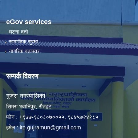
eGov services
घटना दर्ता
सामाजिक सुरक्षा
नागरिक वडापत्र
सम्पर्क विवरण
गुजरा नगरपालिका
सिमरा भवानिपुर, राैतहट
फाेन : +९७७-९८०८०७००५५, ९८४५७२४९८५
इमेल :
ito.gujramun@gmail.com