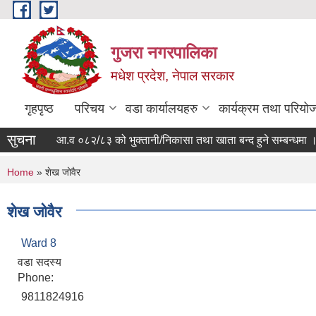
Skip to main content
गुजरा नगरपालिका
मधेश प्रदेश, नेपाल सरकार
गृहपृष्ठ
परिचय
वडा कार्यालयहरु
कार्यक्रम तथा परियो
सुचना
आ.व ०८२/८३ को भु्क्तानी/निकासा तथा खाता बन्द हुने सम्बन्धमा ।
You are here
Home
» शेख जोवैर
शेख जोवैर
Ward 8
वडा सदस्य
Phone:
9811824916