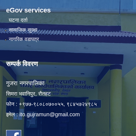
eGov services
घटना दर्ता
सामाजिक सुरक्षा
नागरिक वडापत्र
सम्पर्क विवरण
गुजरा नगरपालिका
सिमरा भवानिपुर, राैतहट
फाेन : +९७७-९८०८०७००५५, ९८४५७२४९८५
इमेल :
ito.gujramun@gmail.com