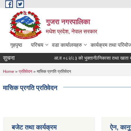
Skip to main content
गुजरा नगरपालिका
मधेश प्रदेश, नेपाल सरकार
गृहपृष्ठ
परिचय
वडा कार्यालयहरु
कार्यक्रम तथा परियो
सुचना
आ.व ०८२/८३ को भु्क्तानी/निकासा तथा खाता बन्द हु
You are here
Home
»
प्रतिवेदन
» मासिक प्रगति प्रतिवेदन
मासिक प्रगति प्रतिवेदन
बजेट तथा कार्यक्रम
ऐन, कानु