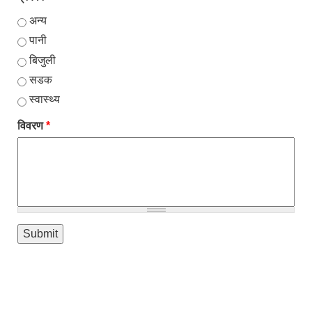
अन्य
पानी
बिजुली
सडक
स्वास्थ्य
विवरण
*