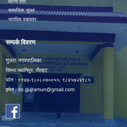
घटना दर्ता
सामाजिक सुरक्षा
नागरिक वडापत्र
सम्पर्क विवरण
गुजरा नगरपालिका
सिमरा भवानिपुर, राैतहट
फाेन : +९७७-९८०८०७००५५, ९८४५७२४९८५
इमेल :
ito.gujramun@gmail.com