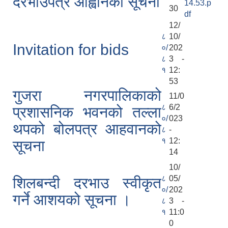
दरभाउपत्र आह्वानको सूचना
14.53.p
30
df
12/
८
10/
Invitation for bids
०/
202
८
3 -
१
12:
53
गुजरा नगरपालिकाको
11/0
८
6/2
प्रशासनिक भवनको तल्ला
०/
023
थपको बोलपत्र आहवानको
८
-
१
12:
सूचना
14
10/
८
05/
शिलबन्दी दरभाउ स्वीकृत
०/
202
गर्ने आशयको सूचना ।
८
3 -
१
11:0
0