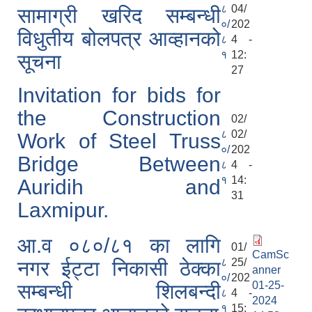
८
04/
सामाग्री खरिद सम्बन्धी
०/
202
विधुतीय बोलपत्र आव्हानको
८
4 -
१
12:
सूचना
27
Invitation for bids for
the Construction
02/
८
02/
Work of Steel Truss
०/
202
Bridge Between
८
4 -
१
14:
Auridih and
31
Laxmipur.
आ.व ०८०/८१ का लागि
01/
CamSc
८
25/
नगर ईट्टा निकासी ठेक्का
anner
०/
202
01-25-
सम्बन्धी शिलबन्दी
८
4 -
2024
१
15: