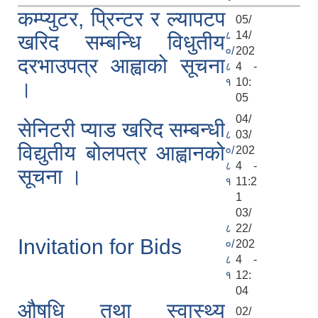
कम्प्युटर, प्रिन्टर र ल्यापटप
05/
८
14/
खरिद सम्बन्धि विधुतीय
०/
202
दरभाउपत्र आह्वाको सूचना
८
4 -
१
10:
।
05
04/
सेनिटरी प्याड खरिद सम्बन्धी
८
03/
विद्युतीय बोलपत्र आह्वानको
०/
202
८
4 -
सूचना ।
१
11:2
1
03/
८
22/
Invitation for Bids
०/
202
८
4 -
१
12:
04
‌औषधि तथा स्वास्थ्य
02/