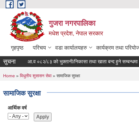
Skip to main content
गुजरा नगरपालिका
मधेश प्रदेश, नेपाल सरकार
गृहपृष्ठ
परिचय
वडा कार्यालयहरु
कार्यक्रम तथा परियो
सुचना
आ.व ०८२/८३ को भु्क्तानी/निकासा तथा खाता बन्द हुने सम्बन्धमा ।
You are here
Home
»
विधुतीय शुसासन सेवा
» सामाजिक सुरक्षा
सामाजिक सुरक्षा
आर्थिक वर्ष