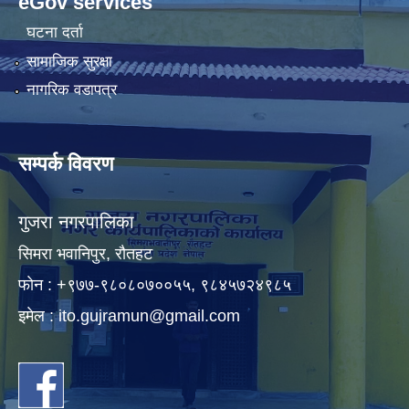
eGov services
घटना दर्ता
सामाजिक सुरक्षा
नागरिक वडापत्र
सम्पर्क विवरण
गुजरा नगरपालिका
सिमरा भवानिपुर, राैतहट
फाेन : +९७७-९८०८०७००५५, ९८४५७२४९८५
इमेल :
ito.gujramun@gmail.com