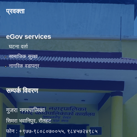
प्रवक्ता
eGov services
घटना दर्ता
सामाजिक सुरक्षा
नागरिक वडापत्र
सम्पर्क विवरण
गुजरा नगरपालिका
सिमरा भवानिपुर, राैतहट
फाेन : +९७७-९८०८०७००५५, ९८४५७२४९८५